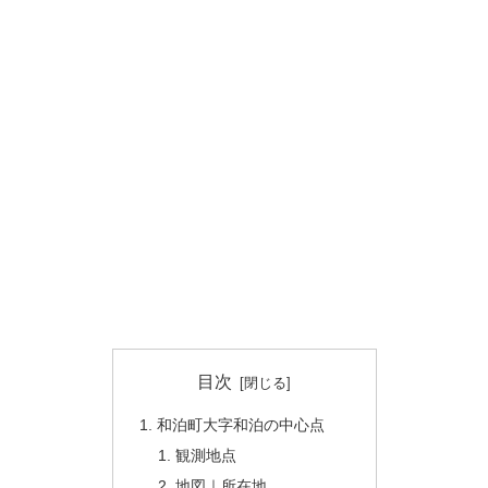
目次
和泊町大字和泊の中心点
観測地点
地図｜所在地