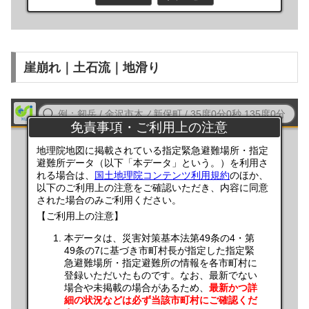
崖崩れ｜土石流｜地滑り