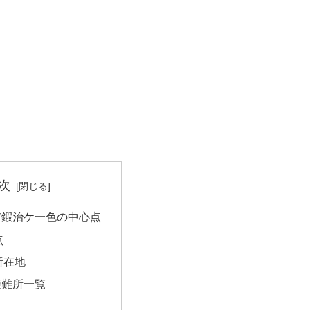
次
市鍜治ケ一色の中心点
点
所在地
避難所一覧