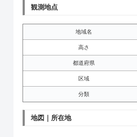
観測地点
地域名
高さ
都道府県
区域
分類
地図｜所在地