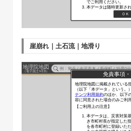
崖崩れ｜土石流｜地滑り