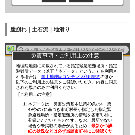
崖崩れ｜土石流｜地滑り