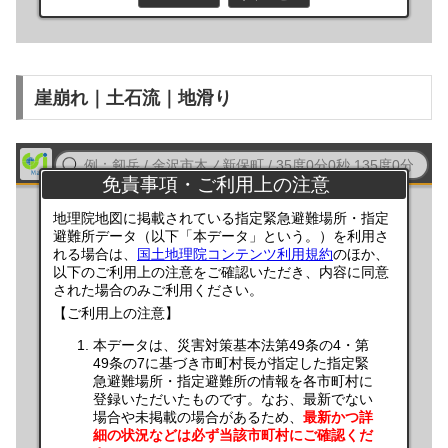
崖崩れ｜土石流｜地滑り