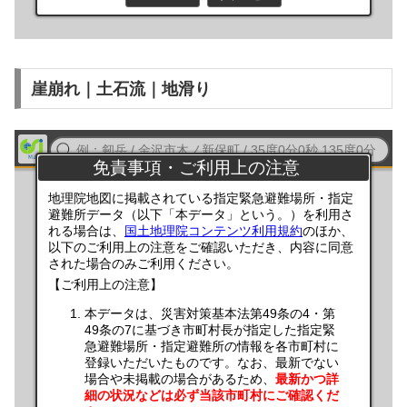
崖崩れ｜土石流｜地滑り