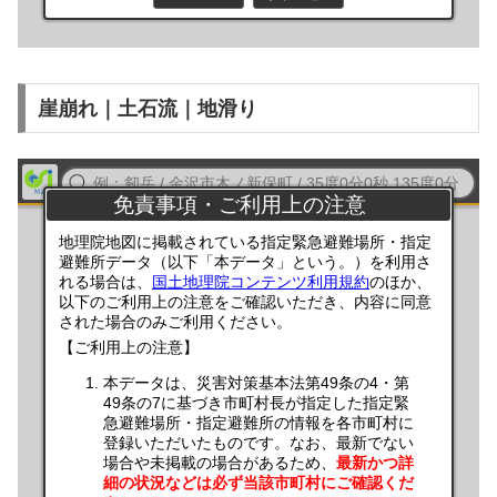
崖崩れ｜土石流｜地滑り