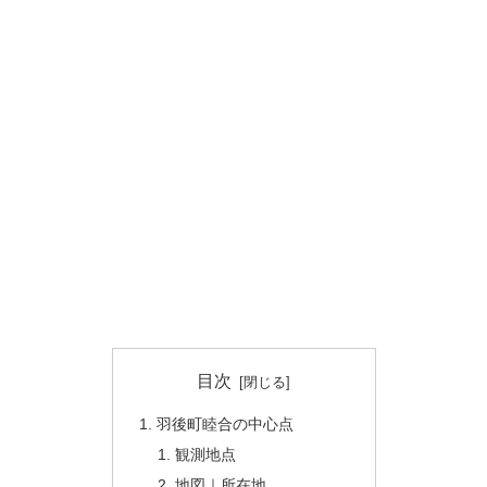
目次
羽後町睦合の中心点
観測地点
地図｜所在地