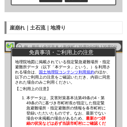
崖崩れ｜土石流｜地滑り