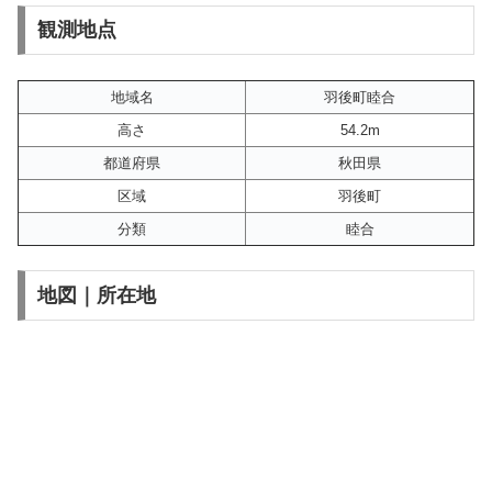
観測地点
地域名
羽後町睦合
高さ
54.2m
都道府県
秋田県
区域
羽後町
分類
睦合
地図｜所在地