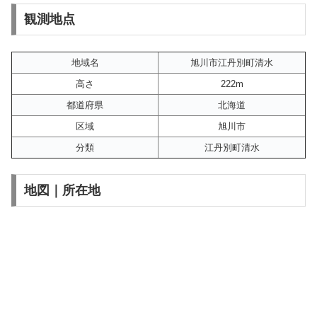
観測地点
地域名
旭川市江丹別町清水
高さ
222m
都道府県
北海道
区域
旭川市
分類
江丹別町清水
地図｜所在地