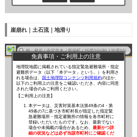
崖崩れ｜土石流｜地滑り