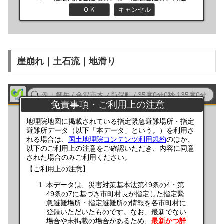
崖崩れ｜土石流｜地滑り