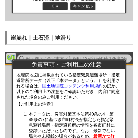
崖崩れ｜土石流｜地滑り