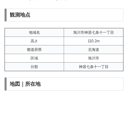
観測地点
地域名
旭川市神居七条十一丁目
高さ
110.2m
都道府県
北海道
区域
旭川市
分類
神居七条十一丁目
地図｜所在地