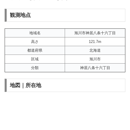
観測地点
地域名
旭川市神居八条十六丁目
高さ
121.7m
都道府県
北海道
区域
旭川市
分類
神居八条十六丁目
地図｜所在地