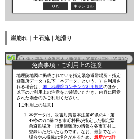
崖崩れ｜土石流｜地滑り