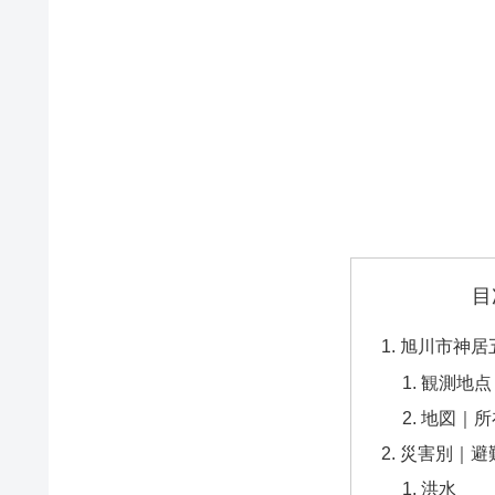
目
旭川市神居
観測地点
地図｜所
災害別｜避
洪水