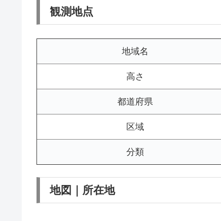
観測地点
地域名
高さ
都道府県
区域
分類
地図｜所在地