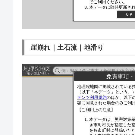
崖崩れ｜土石流｜地滑り