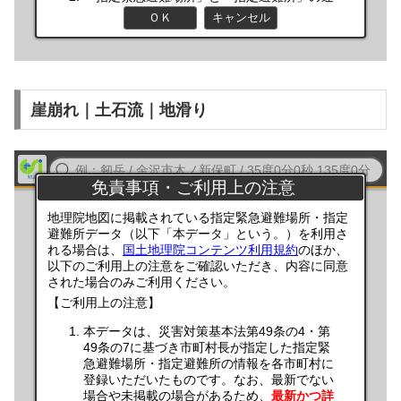
崖崩れ｜土石流｜地滑り