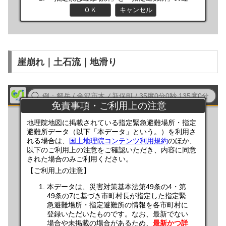
崖崩れ｜土石流｜地滑り