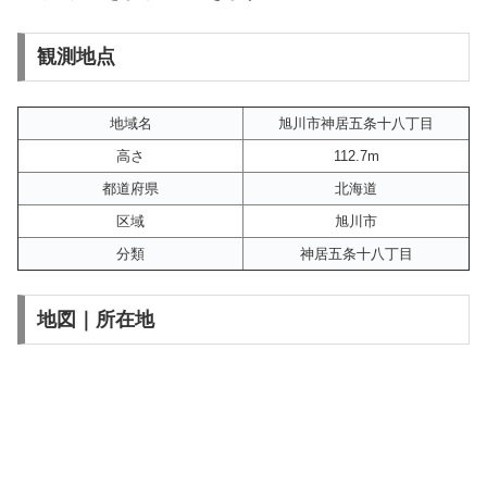
観測地点
地域名
旭川市神居五条十八丁目
高さ
112.7m
都道府県
北海道
区域
旭川市
分類
神居五条十八丁目
地図｜所在地