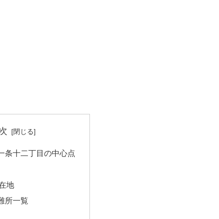
次
一条十二丁目の中心点
在地
難所一覧