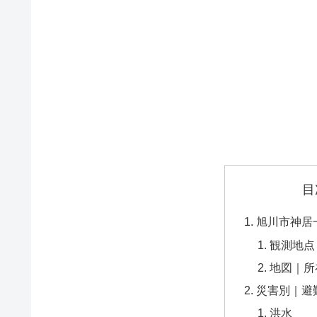
目
旭川市神居
観測地点
地図｜所
災害別｜避
洪水