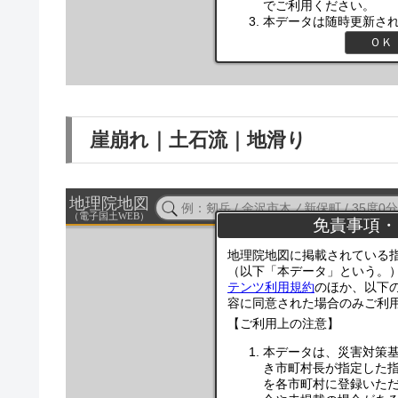
崖崩れ｜土石流｜地滑り