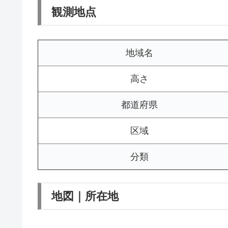
観測地点
地域名
高さ
都道府県
区域
分類
地図｜所在地