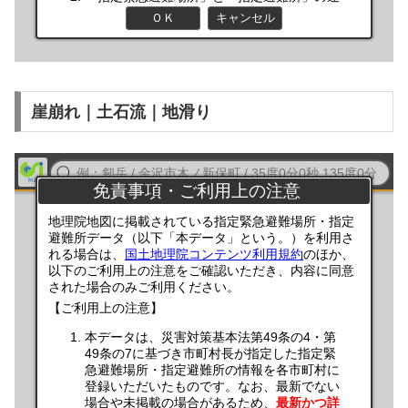
崖崩れ｜土石流｜地滑り