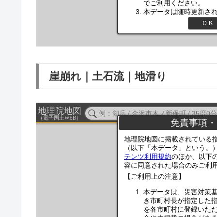
崖崩れ｜土石流｜地滑り