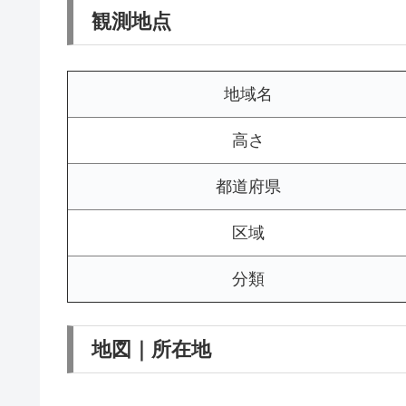
観測地点
地域名
高さ
都道府県
区域
分類
地図｜所在地