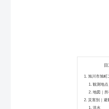
目
旭川市旭町
観測地点
地図｜所
災害別｜避
洪水