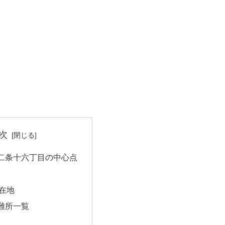
次
二条十六丁目の中心点
在地
難所一覧