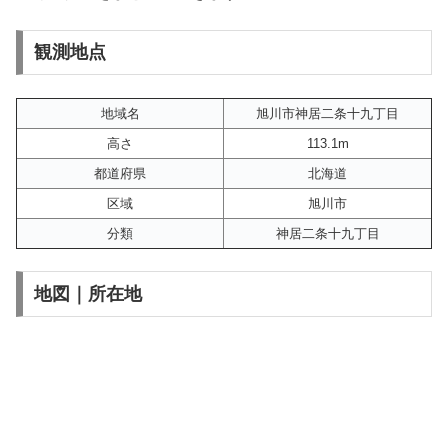
観測地点
地域名
旭川市神居二条十九丁目
高さ
113.1m
都道府県
北海道
区域
旭川市
分類
神居二条十九丁目
地図｜所在地