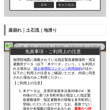
崖崩れ｜土石流｜地滑り