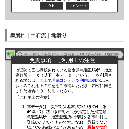
崖崩れ｜土石流｜地滑り