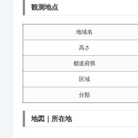
観測地点
地域名
高さ
都道府県
区域
分類
地図｜所在地