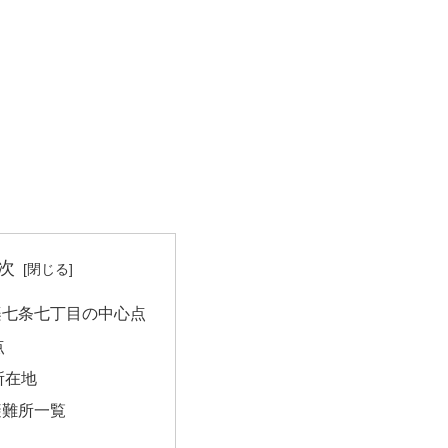
次
楽七条七丁目の中心点
点
所在地
避難所一覧