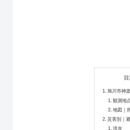
目
旭川市神
観測地
地図｜
災害別｜
洪水