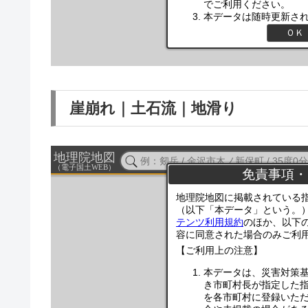
崖崩れ｜土石流｜地滑り