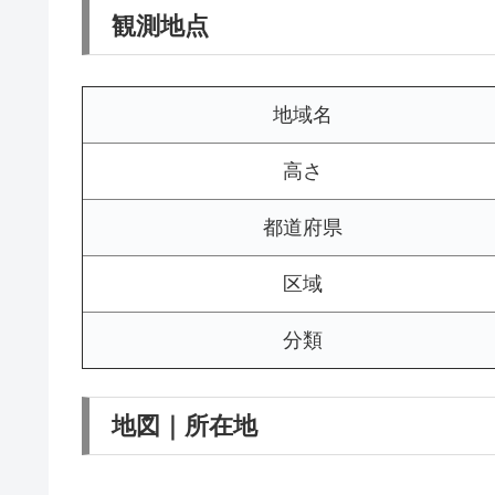
観測地点
地域名
高さ
都道府県
区域
分類
地図｜所在地