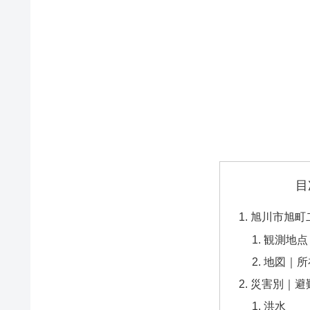
目
旭川市旭町
観測地点
地図｜所
災害別｜避
洪水