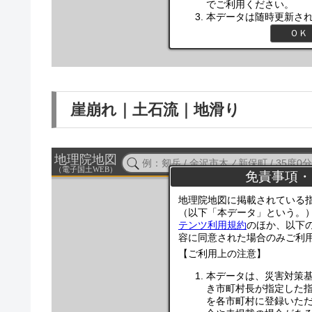
崖崩れ｜土石流｜地滑り