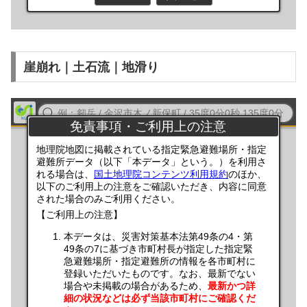
崖崩れ｜土石流｜地滑り