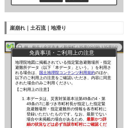
崖崩れ｜土石流｜地滑り