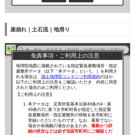
崖崩れ｜土石流｜地滑り