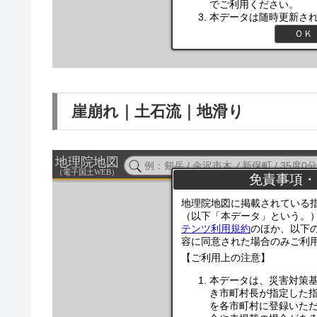
崖崩れ｜土石流｜地滑り