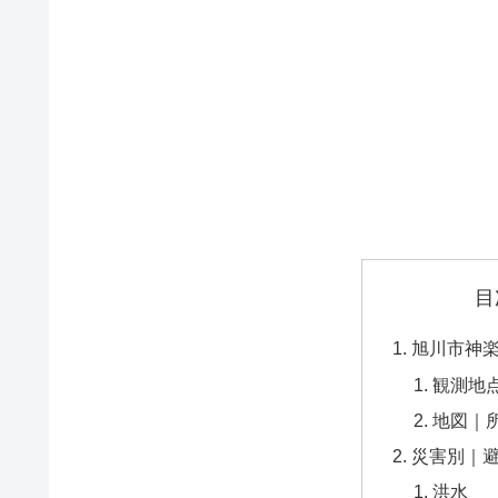
目
旭川市神
観測地
地図｜
災害別｜
洪水