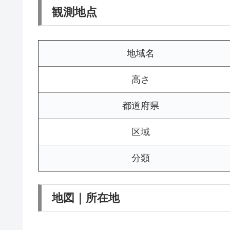
観測地点
地域名
高さ
都道府県
区域
分類
地図｜所在地