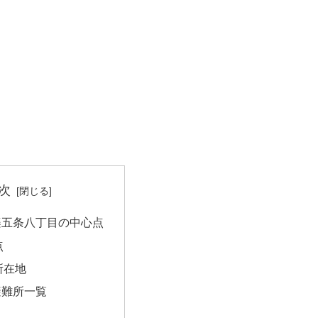
次
楽五条八丁目の中心点
点
所在地
避難所一覧