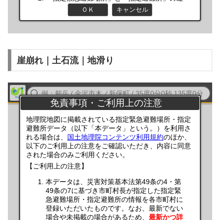
崖崩れ｜土石流｜地滑り