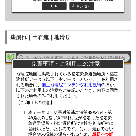
崖崩れ｜土石流｜地滑り