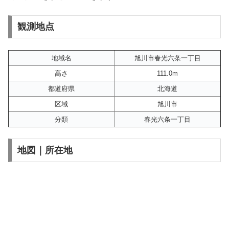
観測地点
地域名
旭川市春光六条一丁目
高さ
111.0m
都道府県
北海道
区域
旭川市
分類
春光六条一丁目
地図｜所在地