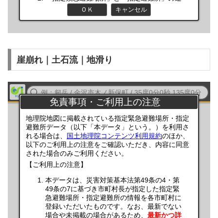
崖崩れ｜土石流｜地滑り