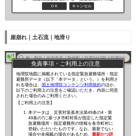
崖崩れ｜土石流｜地滑り