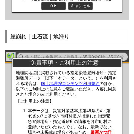
崖崩れ｜土石流｜地滑り