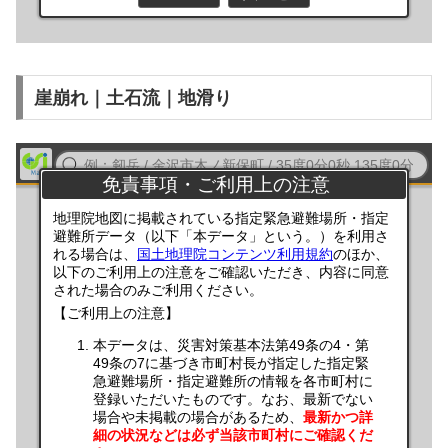
崖崩れ｜土石流｜地滑り