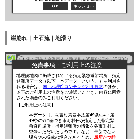
崖崩れ｜土石流｜地滑り