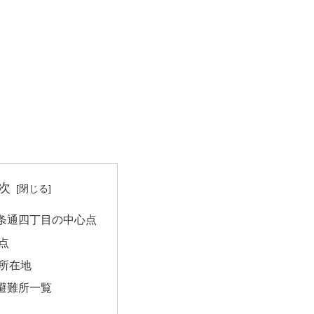
次
条通四丁目の中心点
点
所在地
避難所一覧