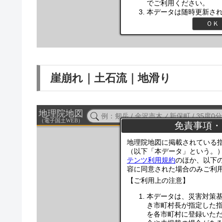
崖崩れ｜土石流｜地滑り