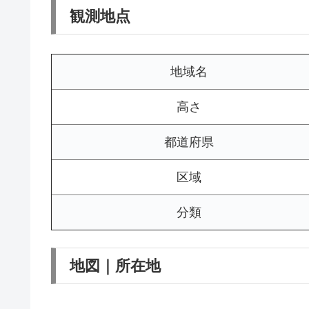
観測地点
地域名
高さ
都道府県
区域
分類
地図｜所在地