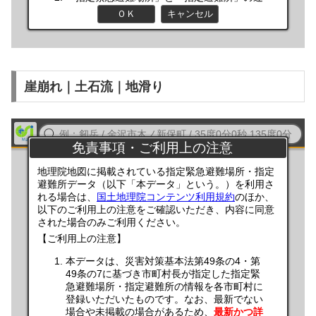
崖崩れ｜土石流｜地滑り