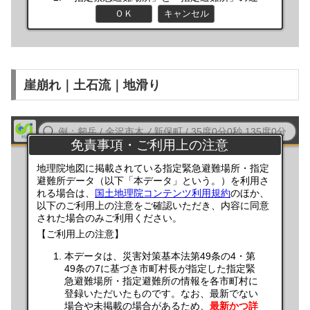
崖崩れ｜土石流｜地滑り