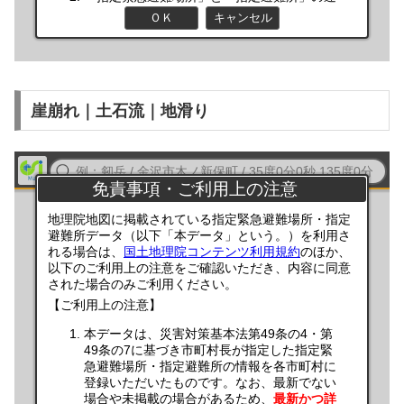
崖崩れ｜土石流｜地滑り