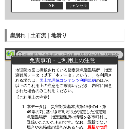
崖崩れ｜土石流｜地滑り