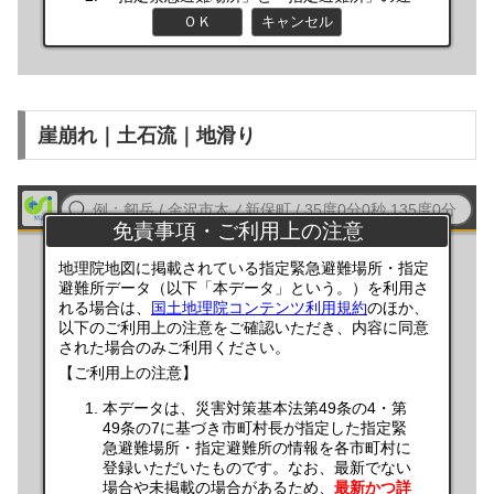
崖崩れ｜土石流｜地滑り