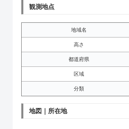
観測地点
地域名
高さ
都道府県
区域
分類
地図｜所在地