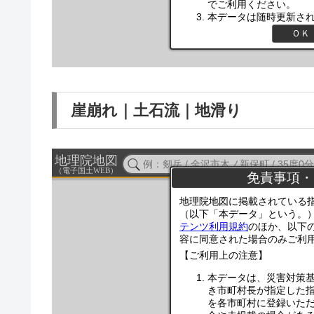
崖崩れ｜土石流｜地滑り