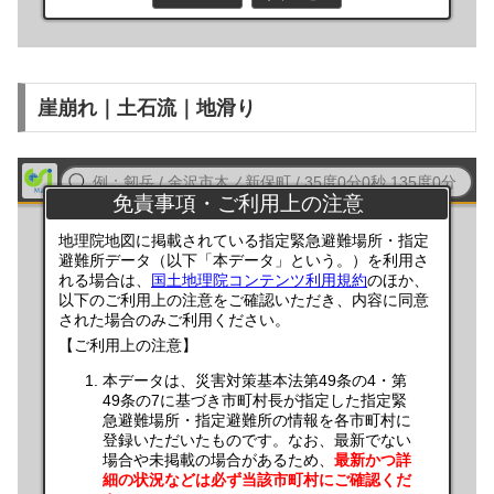
崖崩れ｜土石流｜地滑り