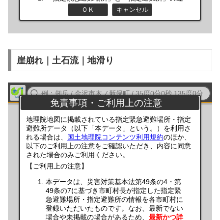
崖崩れ｜土石流｜地滑り