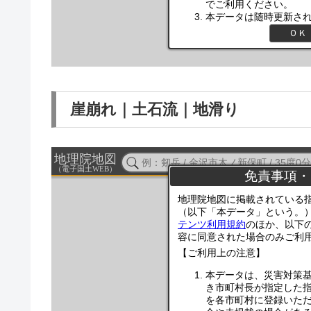
崖崩れ｜土石流｜地滑り