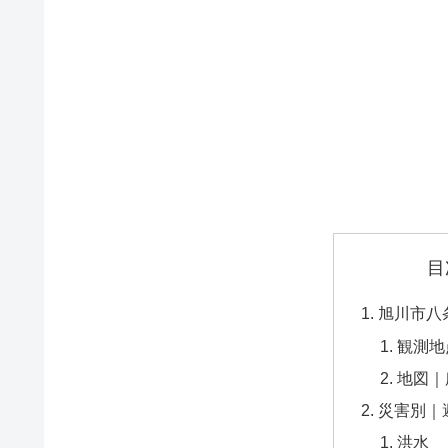
目
旭川市八
観測地
地図｜
災害別｜
洪水