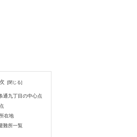
次
条通九丁目の中心点
点
所在地
避難所一覧