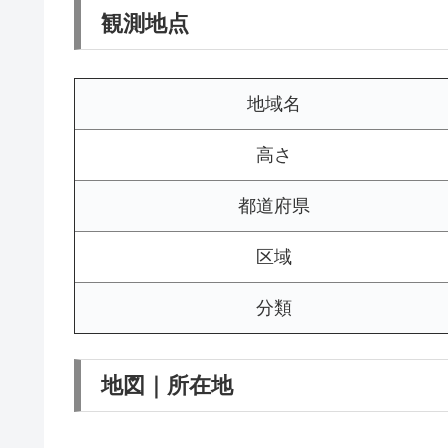
観測地点
地域名
高さ
都道府県
区域
分類
地図｜所在地