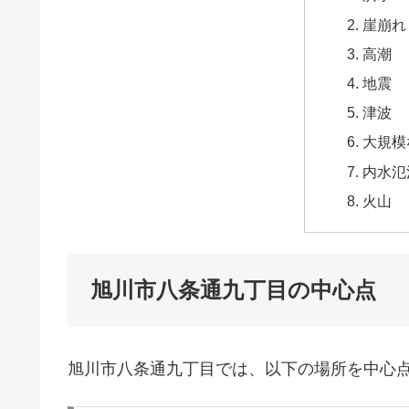
崖崩れ
高潮
地震
津波
大規模
内水氾
火山
旭川市八条通九丁目の中心点
旭川市八条通九丁目では、以下の場所を中心