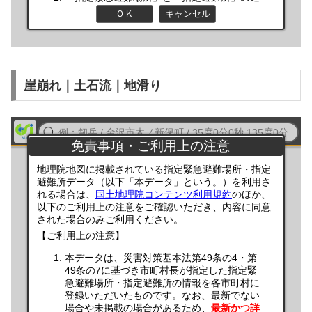
崖崩れ｜土石流｜地滑り