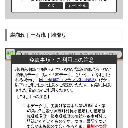
崖崩れ｜土石流｜地滑り