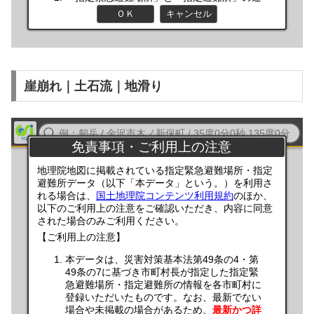
崖崩れ｜土石流｜地滑り