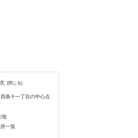
次
台四条十一丁目の中心点
在地
難所一覧