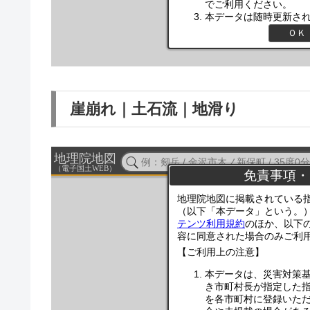
崖崩れ｜土石流｜地滑り