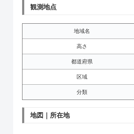
観測地点
地域名
高さ
都道府県
区域
分類
地図｜所在地