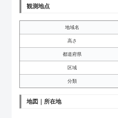
観測地点
地域名
高さ
都道府県
区域
分類
地図｜所在地