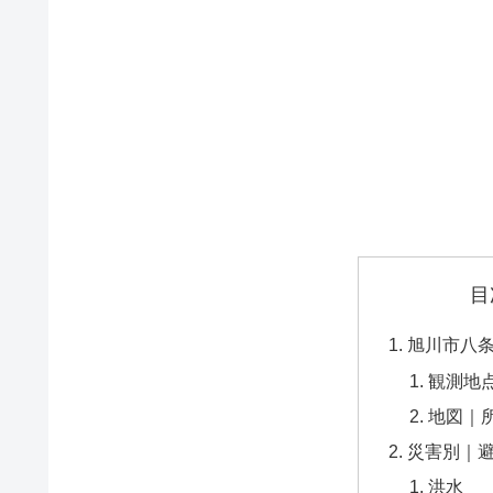
目
旭川市八
観測地
地図｜
災害別｜
洪水