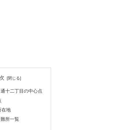
次
条通十二丁目の中心点
点
所在地
避難所一覧