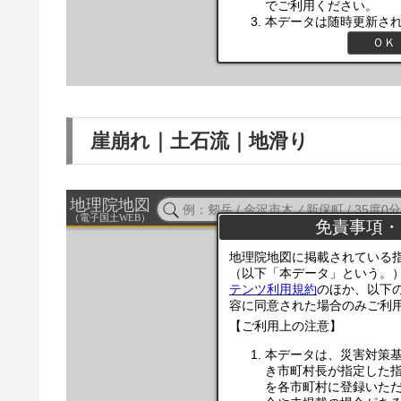
崖崩れ｜土石流｜地滑り