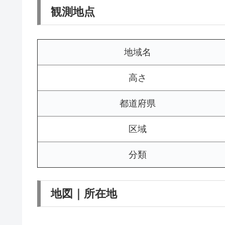
観測地点
地域名
高さ
都道府県
区域
分類
地図｜所在地