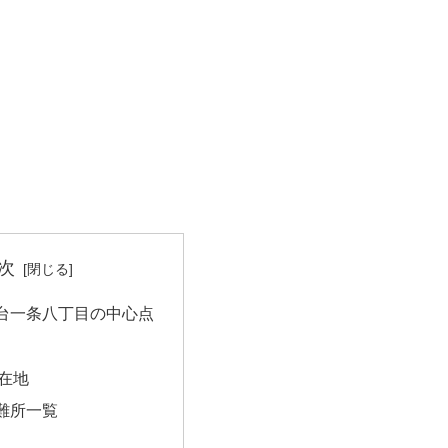
次
台一条八丁目の中心点
在地
難所一覧