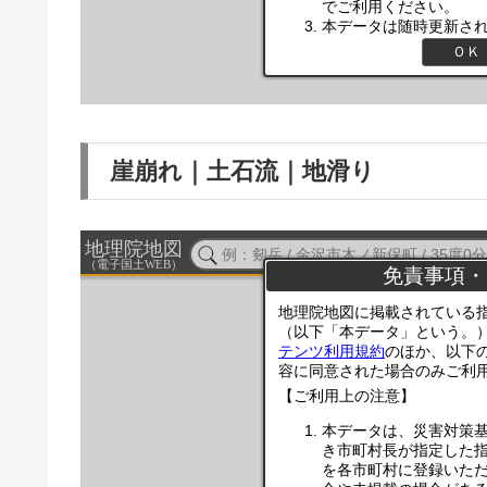
崖崩れ｜土石流｜地滑り