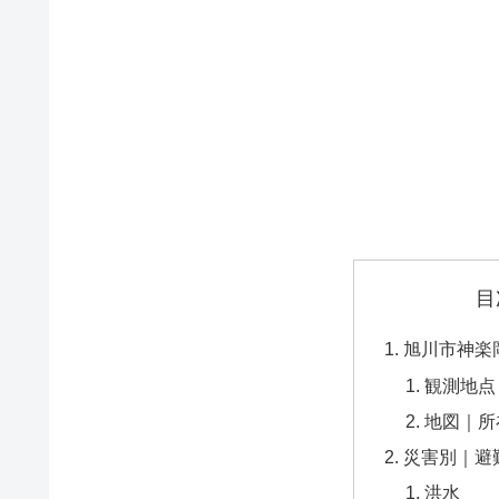
目
旭川市神楽
観測地点
地図｜所
災害別｜避
洪水