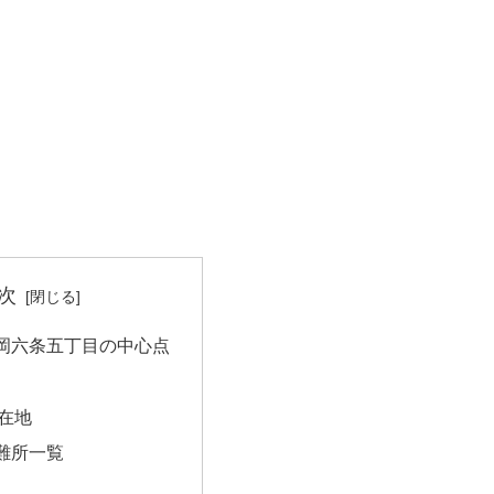
次
岡六条五丁目の中心点
在地
難所一覧