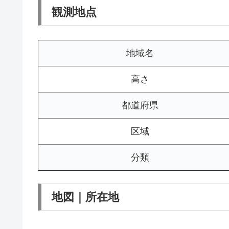
観測地点
地域名
高さ
都道府県
区域
分類
地図｜所在地