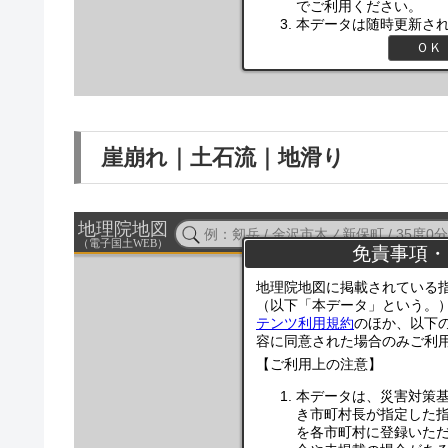
崖崩れ｜土石流｜地滑り