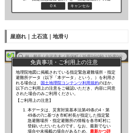
崖崩れ｜土石流｜地滑り