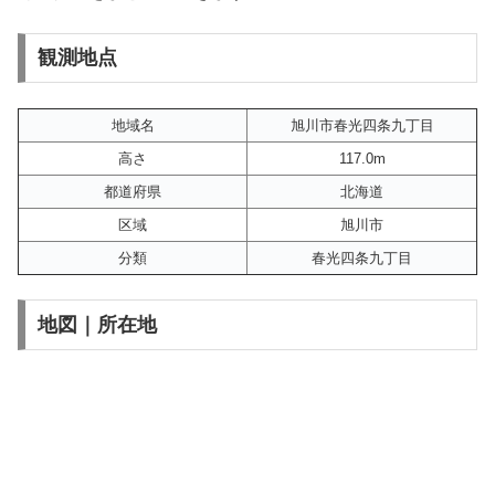
観測地点
地域名
旭川市春光四条九丁目
高さ
117.0m
都道府県
北海道
区域
旭川市
分類
春光四条九丁目
地図｜所在地